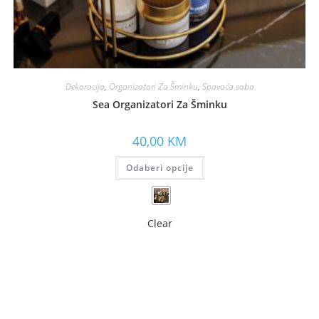
Dekoracija
,
Organizatori Za Šminku
,
Spavaća soba
Sea Organizatori Za Šminku
40,00
KM
Odaberi opcije
Clear