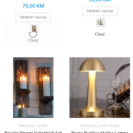
70,00
KM
Odaberi opcije
Odaberi opcije
Clear
Clear
Dekoracija
,
Dodaci
Dekoracija
,
Stolna lampa
Bougie Drveni Svijećnjak Set
Braga Punjiva Stolna Lampa