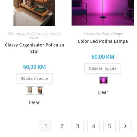
Dekoracija
,
Kutija za organizaciju
Dekoracija
,
Podne lampe
nakita
Color Led Podna Lampa
Classy Organizator Polica za
Stol
60,00
KM
50,00
KM
Odaberi opcije
Odaberi opcije
Clear
Clear
1
2
3
4
5