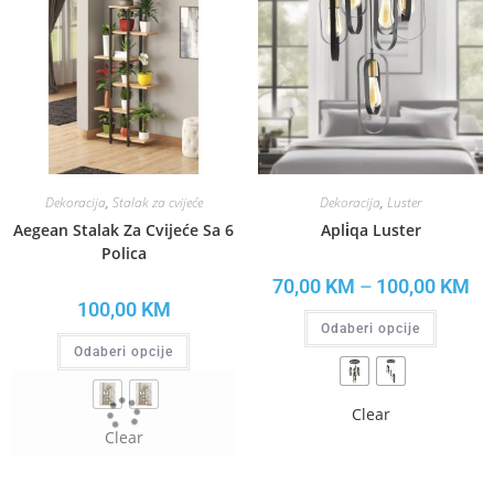
Dekoracija
,
Stalak za cvijeće
Dekoracija
,
Luster
Aegean Stalak Za Cvijeće Sa 6
Apli̇qa Luster
Polica
70,00
KM
–
100,00
KM
100,00
KM
Odaberi opcije
Odaberi opcije
Clear
Clear