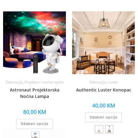
Dekoracija
,
Projektori i noćna svjetla
Dekoracija
,
Luster
Astronaut Projektorska
Authentic Luster Konopac
Noćna Lampa
40,00
KM
80,00
KM
Odaberi opcije
Odaberi opcije