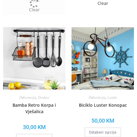
Clear
Clear
Dekoracija
,
Dodaci
Dekoracija
,
Luster
Bamba Retro Korpa i
Biciklo Luster Konopac
Vješalica
50,00
KM
30,00
KM
Odaberi opcije