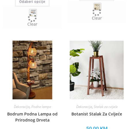
Odaberi opcije
Clear
Clear
Dekoracija
,
Podne lampe
Dekoracija
,
Stalak za cvijeće
Bodrum Podna Lampa od
Botanist Stalak Za Cvijeće
Prirodnog Drveta
50,00
KM