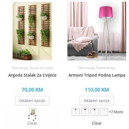
Dekoracija
,
Stalak za cvijeće
Dekoracija
,
Podne lampe
Argoda Stalak Za Cvijeće
Armoni Tripod Podna Lampa
70,00
KM
110,00
KM
Odaberi opcije
Odaberi opcije
+7 More
Clear
Clear