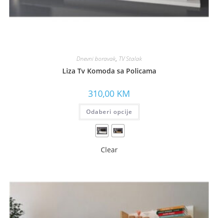
Dnevni boravak
,
TV Stalak
Liza Tv Komoda sa Policama
310,00
KM
Odaberi opcije
Clear