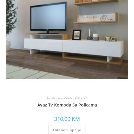
Dnevni boravak
,
TV Stalak
Ayaz Tv Komoda Sa Policama
310,00
KM
Odaberi opcije