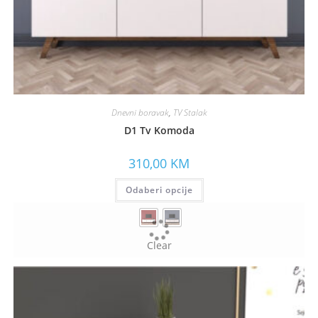
Dnevni boravak
,
TV Stalak
D1 Tv Komoda
310,00
KM
Odaberi opcije
Clear