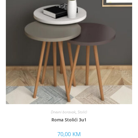
Dnevni boravak
,
Stolići
Roma Stolići 3u1
70,00
KM