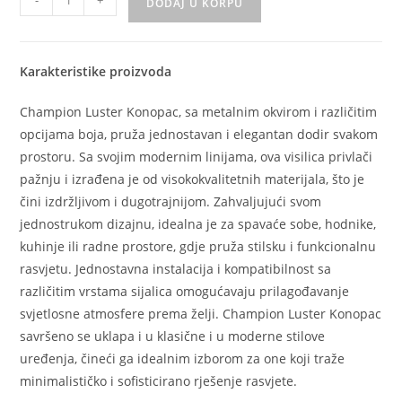
-
+
DODAJ U KORPU
Karakteristike proizvoda
Champion Luster Konopac, sa metalnim okvirom i različitim
opcijama boja, pruža jednostavan i elegantan dodir svakom
prostoru. Sa svojim modernim linijama, ova visilica privlači
pažnju i izrađena je od visokokvalitetnih materijala, što je
čini izdržljivom i dugotrajnijom. Zahvaljujući svom
jednostrukom dizajnu, idealna je za spavaće sobe, hodnike,
kuhinje ili radne prostore, gdje pruža stilsku i funkcionalnu
rasvjetu. Jednostavna instalacija i kompatibilnost sa
različitim vrstama sijalica omogućavaju prilagođavanje
svjetlosne atmosfere prema želji. Champion Luster Konopac
savršeno se uklapa i u klasične i u moderne stilove
uređenja, čineći ga idealnim izborom za one koji traže
minimalističko i sofisticirano rješenje rasvjete.