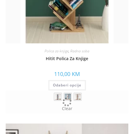
Polica za knjige
,
Radna soba
Hitit Polica Za Knjige
110,00
KM
Odaberi opcije
Clear