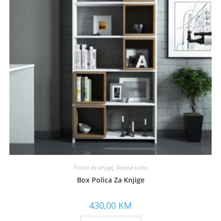
Polica za knjige
,
Radna soba
Box Polica Za Knjige
430,00
KM