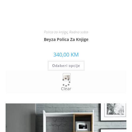
Polica za knjige
,
Radna soba
Beyza Polica Za Knjige
340,00
KM
Odaberi opcije
Clear