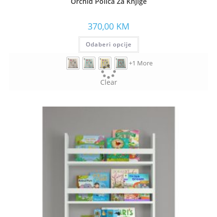
Orchid Polica Za Knjige
370,00
KM
Odaberi opcije
+1 More
Clear