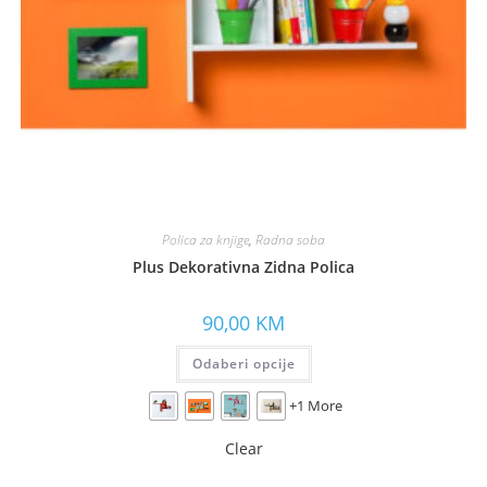
Polica za knjige
,
Radna soba
Plus Dekorativna Zidna Polica
90,00
KM
Odaberi opcije
+1 More
Clear