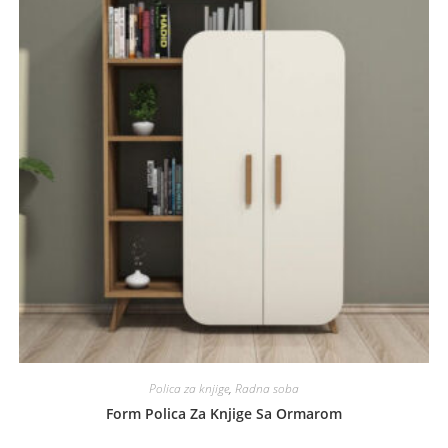
Polica za knjige
,
Radna soba
Form Polica Za Knjige Sa Ormarom