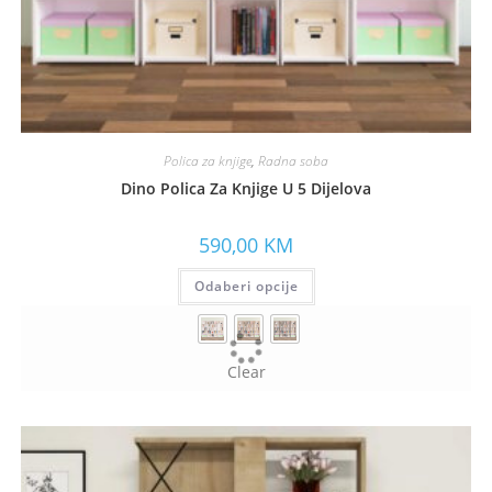
Polica za knjige
,
Radna soba
Dino Polica Za Knjige U 5 Dijelova
590,00
KM
Odaberi opcije
Clear