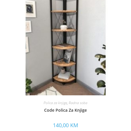
Polica za knjige
,
Radna soba
Code Polica Za Knjige
140,00
KM