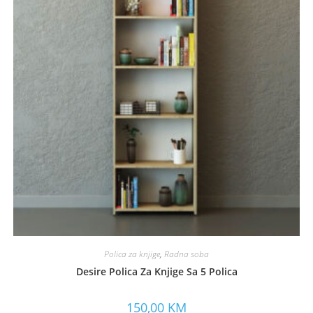
Polica za knjige
,
Radna soba
Desire Polica Za Knjige Sa 5 Polica
150,00
KM