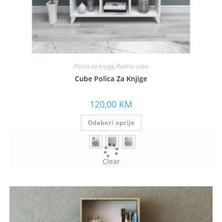
Polica za knjige
,
Radna soba
Cube Polica Za Knjige
120,00
KM
Odaberi opcije
Clear