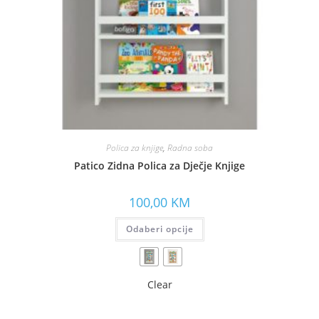
Polica za knjige
,
Radna soba
Patico Zidna Polica za Dječje Knjige
100,00
KM
Odaberi opcije
Clear