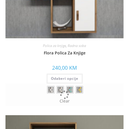
Polica za knjige
,
Radna soba
Flora Polica Za Knjige
240,00
KM
Odaberi opcije
Clear