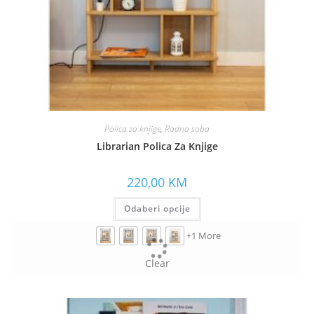
Polica za knjige
,
Radna soba
Librarian Polica Za Knjige
220,00
KM
Odaberi opcije
+1 More
Clear