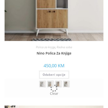
Polica za knjige
,
Radna soba
Nino Polica Za Knjige
450,00
KM
Odaberi opcije
Clear