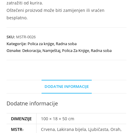
zatražiti od kurira.
Oštečeni proizvod može biti zamijenjen ili vraćen
besplatno.
SKU:
MSTR-0026
Kategorije:
Polica za knjige
,
Radna soba
Oznake:
Dekoracija
,
Namještaj
,
Polica Za Knjige
,
Radna soba
DODATNE INFORMACIJE
Dodatne informacije
DIMENZIJE
100 × 18 × 50 cm
MSTR-
Crvena, Lakirana bijela, Ljubičasta, Orah,