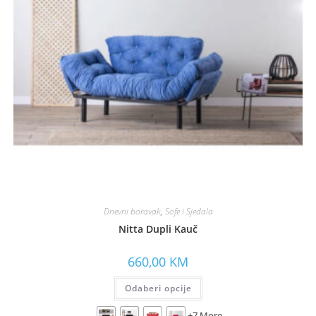
Dnevni boravak
,
Sofe i Sjedala
Nitta Dupli Kauč
660,00
KM
Odaberi opcije
+7 More