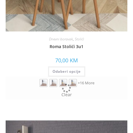
Dnevni boravak
,
Stolići
Roma Stolići 3u1
70,00
KM
Odaberi opcije
+16 More
Clear