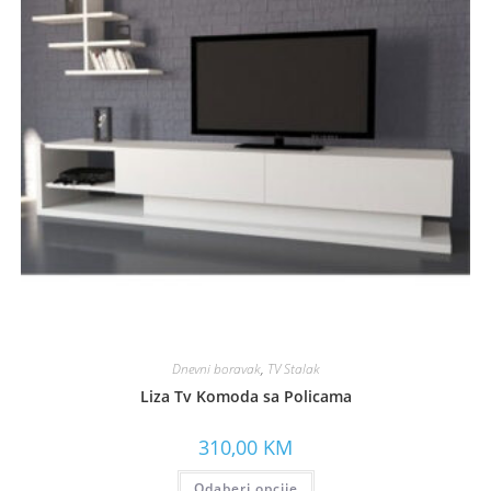
Dnevni boravak
,
TV Stalak
Liza Tv Komoda sa Policama
310,00
KM
Odaberi opcije