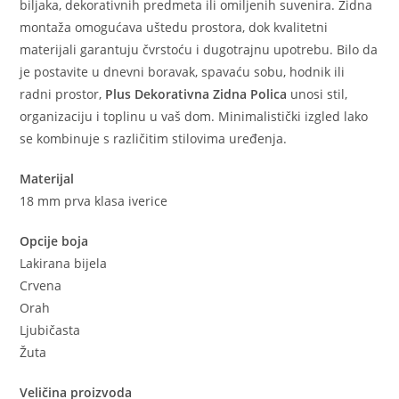
biljaka, dekorativnih predmeta ili omiljenih suvenira. Zidna
montaža omogućava uštedu prostora, dok kvalitetni
materijali garantuju čvrstoću i dugotrajnu upotrebu. Bilo da
je postavite u dnevni boravak, spavaću sobu, hodnik ili
radni prostor,
Plus Dekorativna Zidna Polica
unosi stil,
organizaciju i toplinu u vaš dom. Minimalistički izgled lako
se kombinuje s različitim stilovima uređenja.
Materijal
18 mm prva klasa iverice
Opcije boja
Lakirana bijela
Crvena
Orah
Ljubičasta
Žuta
Veličina proizvoda