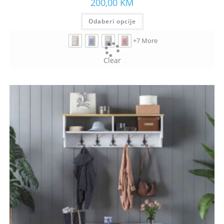
200,00
KM
Odaberi opcije
+7 More
Clear