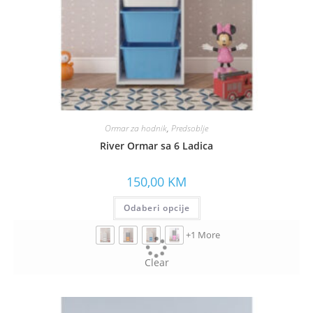
Ormar za hodnik
,
Predsoblje
River Ormar sa 6 Ladica
150,00
KM
Odaberi opcije
+1 More
Clear