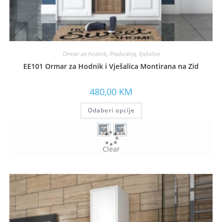
Ormar za hodnik
,
Predsoblje
,
Vješalice
EE101 Ormar za Hodnik i Vješalica Montirana na Zid
480,00
KM
Odaberi opcije
Clear