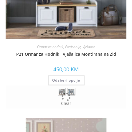
Ormar za hodnik
,
Predsoblje
,
Vješalice
P21 Ormar za Hodnik i Vješalica Montirana na Zid
450,00
KM
Odaberi opcije
Clear