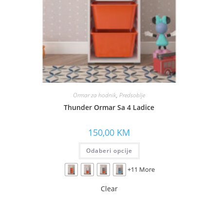
Ormar za hodnik
,
Predsoblje
Thunder Ormar Sa 4 Ladice
150,00
KM
Odaberi opcije
+11 More
Clear