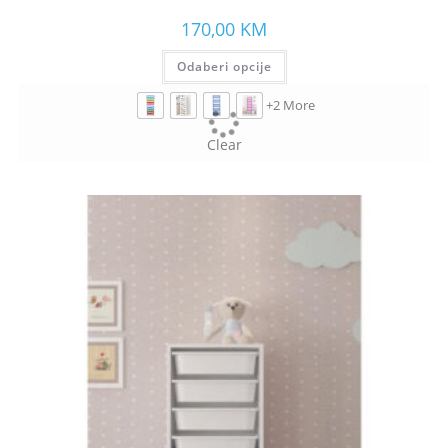
170,00
KM
Odaberi opcije
+2 More
Clear