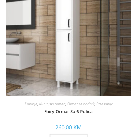
Kuhinja
,
Kuhinjski ormari
,
Ormar za hodnik
,
Predsoblje
Fairy Ormar Sa 6 Polica
260,00
KM