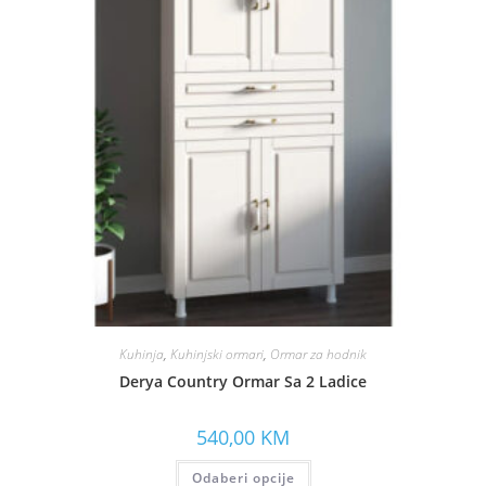
Kuhinja
,
Kuhinjski ormari
,
Ormar za hodnik
Derya Country Ormar Sa 2 Ladice
540,00
KM
Odaberi opcije