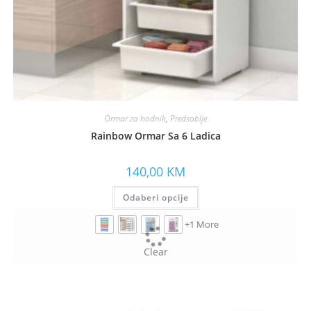
Ormar za hodnik
,
Predsoblje
Rainbow Ormar Sa 6 Ladica
140,00
KM
Odaberi opcije
+1 More
Clear