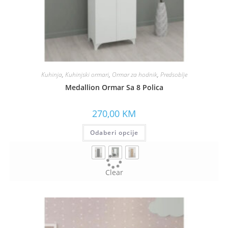
Kuhinja
,
Kuhinjski ormari
,
Ormar za hodnik
,
Predsoblje
Medallion Ormar Sa 8 Polica
270,00
KM
Odaberi opcije
Clear