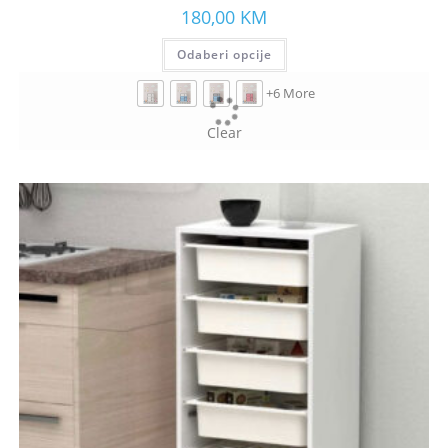
180,00
KM
Odaberi opcije
+6 More
Clear