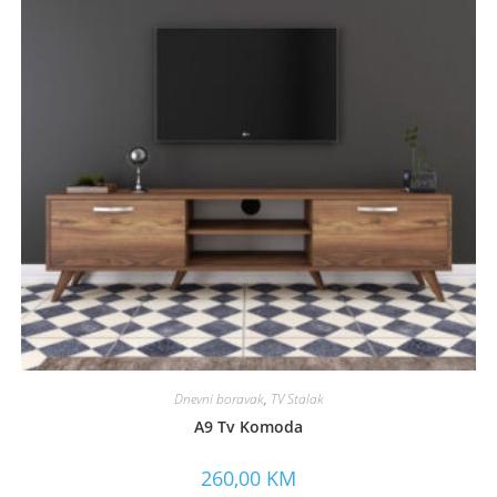
Dnevni boravak
,
TV Stalak
A9 Tv Komoda
260,00
KM