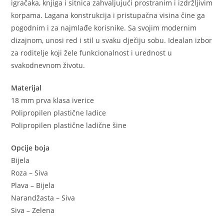
igračaka, knjiga i sitnica zahvaljujući prostranim i izdržljivim
korpama. Lagana konstrukcija i pristupačna visina čine ga
pogodnim i za najmlađe korisnike. Sa svojim modernim
dizajnom, unosi red i stil u svaku dječiju sobu. Idealan izbor
za roditelje koji žele funkcionalnost i urednost u
svakodnevnom životu.
Materijal
18 mm prva klasa iverice
Polipropilen plastične ladice
Polipropilen plastične ladične šine
Opcije boja
Bijela
Roza – Siva
Plava – Bijela
Narandžasta – Siva
Siva – Zelena