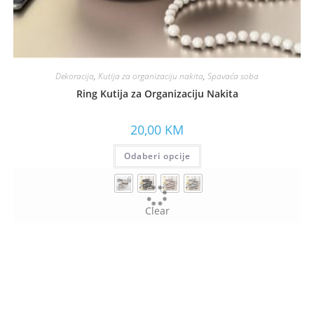
Dekoracija
,
Kutija za organizaciju nakita
,
Spavaća soba
Ring Kutija za Organizaciju Nakita
20,00
KM
Odaberi opcije
Clear