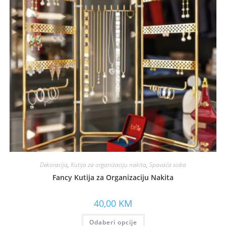
Dekoracija
,
Kutija za organizaciju nakita
,
Spavaća soba
Fancy Kutija za Organizaciju Nakita
40,00
KM
Odaberi opcije