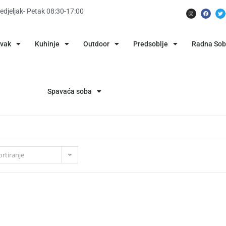
edjeljak- Petak 08:30-17:00
avak
Kuhinje
Outdoor
Predsoblje
Radna So
Spavaća soba
rtiranje