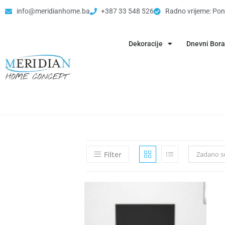
info@meridianhome.ba
+387 33 548 526
Radno vrijeme: Pon
Dekoracije
Dnevni Bor
Filter
Zadano so