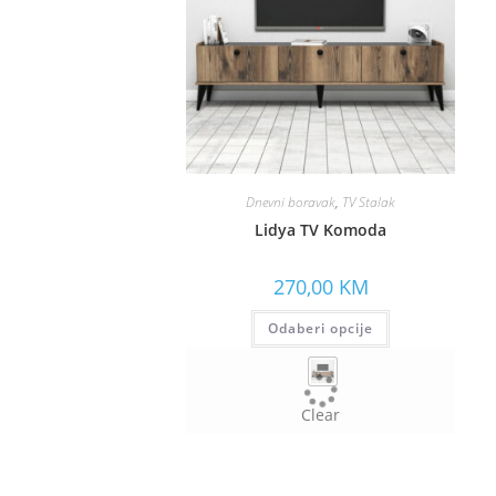
Dnevni boravak
,
TV Stalak
Lidya TV Komoda
270,00
KM
Odaberi opcije
Clear