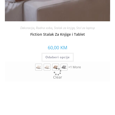
Dekoracija
,
Radna soba
,
Stalak za knjige
,
Stol za laptop
Fiction Stalak Za Knjige i Tablet
60,00
KM
Odaberi opcije
+1 More
Clear