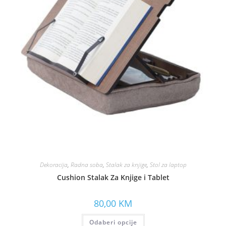
Dekoracija
,
Radna soba
,
Stalak za knjige
,
Stol za laptop
Cushion Stalak Za Knjige i Tablet
80,00
KM
Odaberi opcije