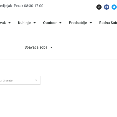
edjeljak- Petak 08:30-17:00
avak
Kuhinje
Outdoor
Predsoblje
Radna So
Spavaća soba
rtiranje