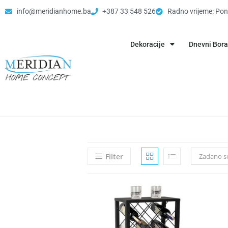
info@meridianhome.ba
+387 33 548 526
Radno vrijeme: Pon
Dekoracije
Dnevni Bor
Filter
Zadano so