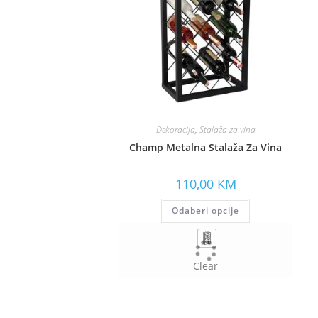
Dekoracija
,
Stalaža za vina
Champ Metalna Stalaža Za Vina
110,00
KM
Odaberi opcije
Clear