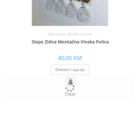
Dekoracija
,
Stalaža za vina
Slope Zidna Montažna Vinska Polica
80,00
KM
Odaberi opcije
Clear