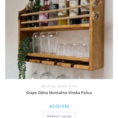
Dekoracija
,
Stalaža za vina
Grape Zidna Montažna Vinska Polica
40,00
KM
Odaberi opcije