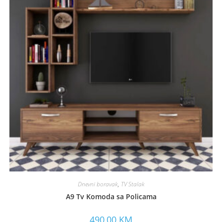
Dnevni boravak
,
TV Stalak
A9 Tv Komoda sa Policama
490,00
KM