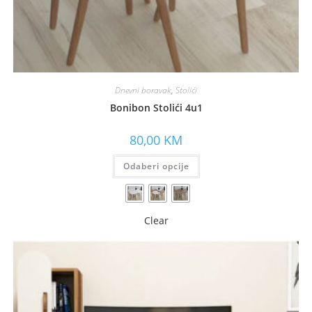
Dnevni boravak
,
Stolići
Bonibon Stolići 4u1
80,00
KM
Odaberi opcije
Clear