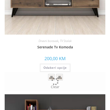
Dnevni boravak
,
TV Stalak
Serenade Tv Komoda
200,00
KM
Odaberi opcije
Clear