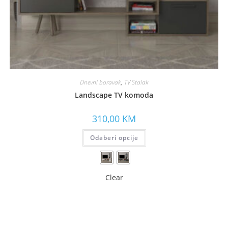
Dnevni boravak
,
TV Stalak
Landscape TV komoda
310,00
KM
Odaberi opcije
Clear