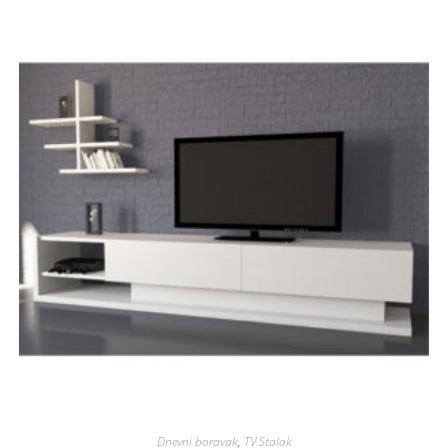
Dnevni boravak
,
TV Stalak