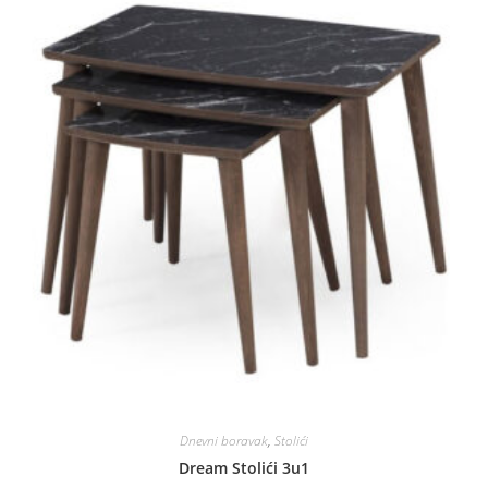
Dnevni boravak
,
Stolići
Dream Stolići 3u1