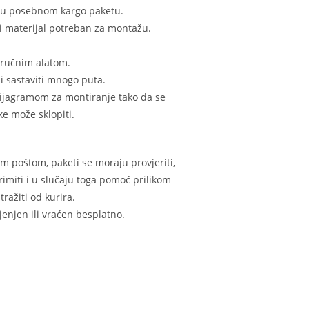
n u posebnom kargo paketu.
i materijal potreban za montažu.
 ručnim alatom.
i sastaviti mnogo puta.
 dijagramom za montiranje tako da se
e može sklopiti.
m poštom, paketi se moraju provjeriti,
rimiti i u slučaju toga pomoć prilikom
ražiti od kurira.
enjen ili vraćen besplatno.