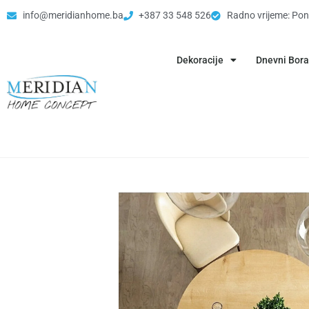
info@meridianhome.ba
+387 33 548 526
Radno vrijeme: Pon
Dekoracije
Dnevni Bor