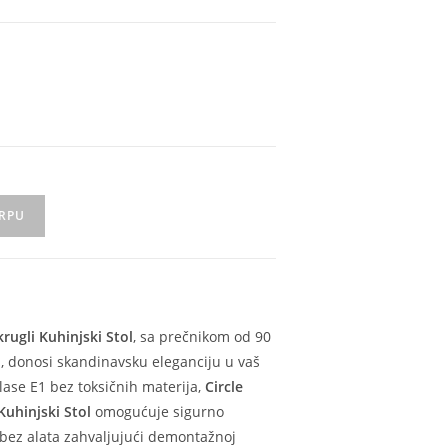
ORPU
krugli Kuhinjski Stol
, sa prečnikom od 90
, donosi skandinavsku eleganciju u vaš
ase E1 bez toksičnih materija,
Circle
Kuhinjski Stol
omogućuje sigurno
bez alata zahvaljujući demontažnoj