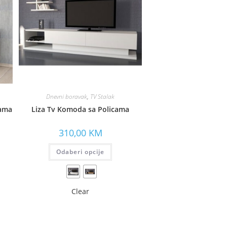
Dnevni boravak
,
TV Stalak
ama
Liza Tv Komoda sa Policama
310,00
KM
Odaberi opcije
Clear