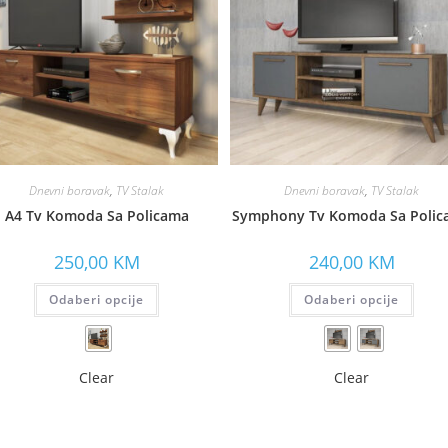
Dnevni boravak
,
TV Stalak
Dnevni boravak
,
TV Stalak
A4 Tv Komoda Sa Policama
Symphony Tv Komoda Sa Polic
250,00
KM
240,00
KM
Odaberi opcije
Odaberi opcije
Clear
Clear