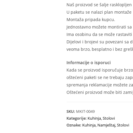
Naš proizvod se šalje raskloplje
U paketu se nalazi plan montaže 
Montaža pripada kupcu.
Jednostavno možete montirati sa
Ima osobinu da se može rastaviti 
Dijelovi i brojevi su povezani sa
veoma brzo, besplatno i bez grešk
Informacije o isporuci
Kada se proizvod isporučuje brzo
oštećeni paketi se ne trebaju zap
spremanja reklamacije možete zat
Oštećeni proizvod može biti zamij
SKU:
MKIT-0049
Kategorije:
Kuhinja
,
Stolovi
Oznake:
Kuhinja
,
Namještaj
,
Stolovi