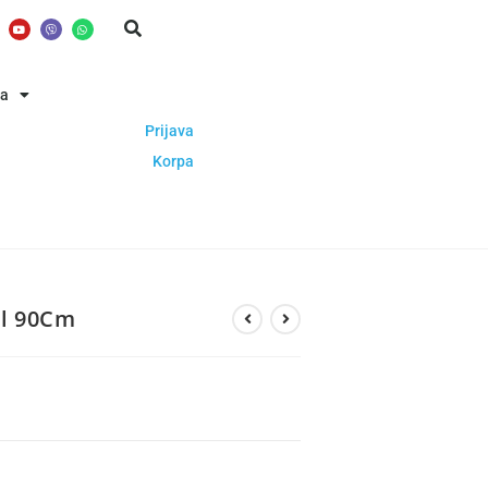
ba
Prijava
Korpa
ol 90Cm