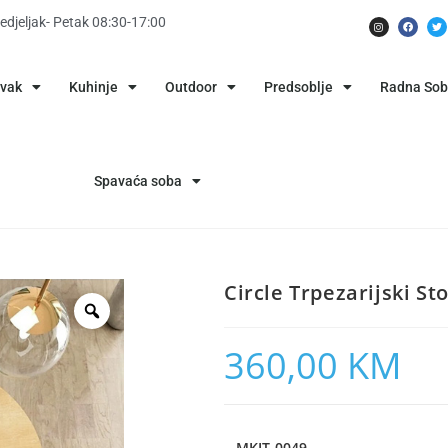
edjeljak- Petak 08:30-17:00
avak
Kuhinje
Outdoor
Predsoblje
Radna So
Spavaća soba
Circle Trpezarijski St
360,00
KM
MKIT-0049