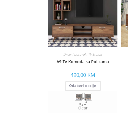
Dnevni boravak
,
TV Stalak
A9 Tv Komoda sa Policama
490,00
KM
Odaberi opcije
Clear