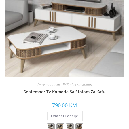
Dnevni boravak
,
TV Stalak sa stolom
September Tv Komoda Sa Stolom Za Kafu
790,00
KM
Odaberi opcije