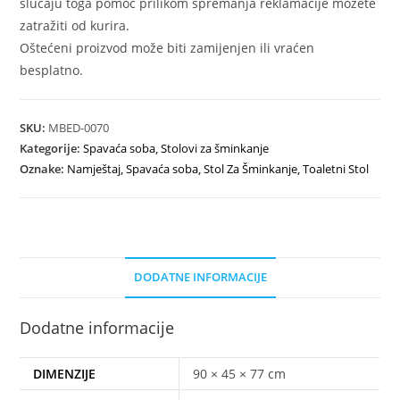
slučaju toga pomoć prilikom spremanja reklamacije možete
zatražiti od kurira.
Oštećeni proizvod može biti zamijenjen ili vraćen
besplatno.
SKU:
MBED-0070
Kategorije:
Spavaća soba
,
Stolovi za šminkanje
Oznake:
Namještaj
,
Spavaća soba
,
Stol Za Šminkanje
,
Toaletni Stol
DODATNE INFORMACIJE
Dodatne informacije
DIMENZIJE
90 × 45 × 77 cm