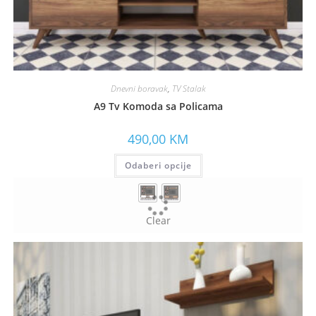
Dnevni boravak
,
TV Stalak
A9 Tv Komoda sa Policama
490,00
KM
Odaberi opcije
Clear