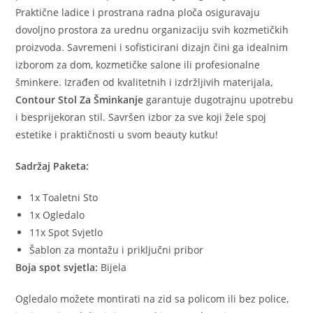
Praktične ladice i prostrana radna ploča osiguravaju
dovoljno prostora za urednu organizaciju svih kozmetičkih
proizvoda. Savremeni i sofisticirani dizajn čini ga idealnim
izborom za dom, kozmetičke salone ili profesionalne
šminkere. Izrađen od kvalitetnih i izdržljivih materijala,
Contour Stol Za Šminkanje
garantuje dugotrajnu upotrebu
i besprijekoran stil. Savršen izbor za sve koji žele spoj
estetike i praktičnosti u svom beauty kutku!
Sadržaj Paketa:
1x Toaletni Sto
1x Ogledalo
11x Spot Svjetlo
Šablon za montažu i priključni pribor
Boja spot svjetla:
Bijela
Ogledalo možete montirati na zid sa policom ili bez police,