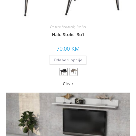
Dnevni boravak
,
Stolići
Halo Stolići 3u1
70,00
KM
Odaberi opcije
Clear