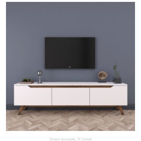
Dnevni boravak
,
TV Stalak