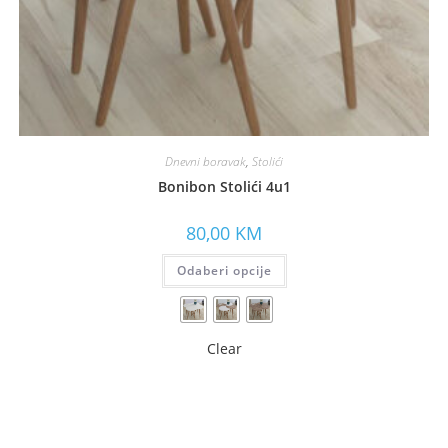
Dnevni boravak
,
Stolići
Bonibon Stolići 4u1
80,00
KM
Odaberi opcije
Clear