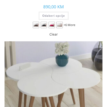
890,00
KM
Odaberi opcije
+6 More
Clear