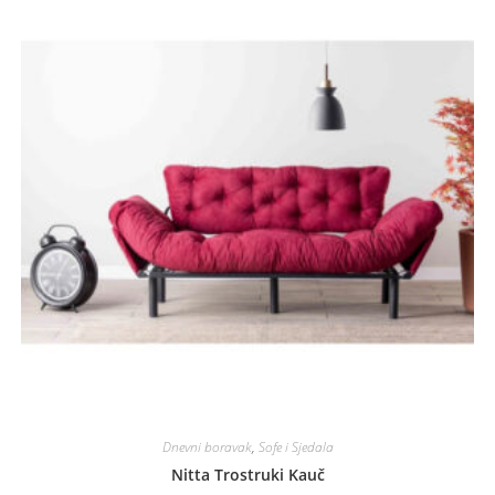
Dnevni boravak
,
Sofe i Sjedala
Nitta Trostruki Kauč