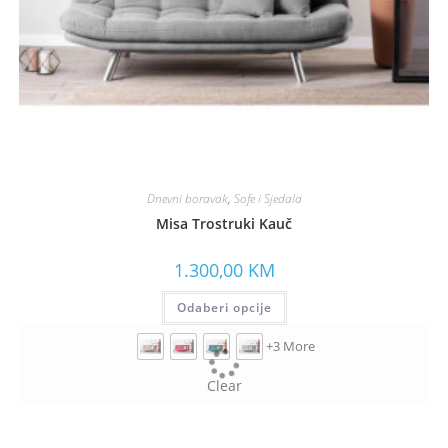
Dnevni boravak
,
Sofe i Sjedala
Misa Trostruki Kauč
1.300,00
KM
Odaberi opcije
+3 More
Clear