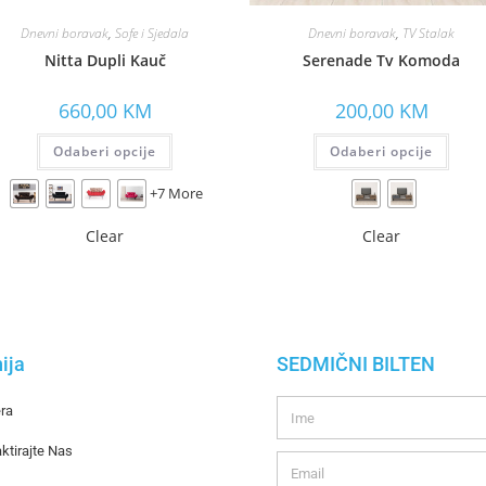
Dnevni boravak
,
Sofe i Sjedala
Dnevni boravak
,
TV Stalak
Nitta Dupli Kauč
Serenade Tv Komoda
660,00
KM
200,00
KM
Odaberi opcije
Odaberi opcije
+7 More
Clear
Clear
ija
SEDMIČNI BILTEN
era
ktirajte Nas