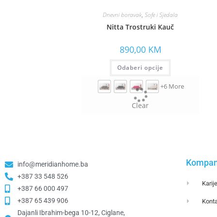
Dnevni boravak
,
Sofe i Sjedala
Nitta Trostruki Kauč
890,00
KM
Odaberi opcije
+6 More
Clear
Kompan
info@meridianhome.ba
+387 33 548 526
Karij
+387 66 000 497
+387 65 439 906
Konta
Dajanli Ibrahim-bega 10-12, Ciglane,