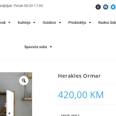
edjeljak- Petak 08:30-17:00
avak
Kuhinje
Outdoor
Predsoblje
Radna So
Spavaća soba
Herakles Ormar
420,00
KM
MKIT-0052