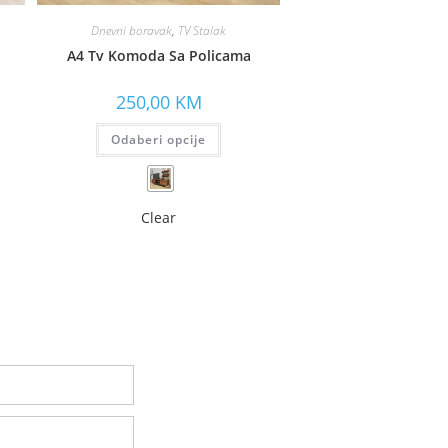
Dnevni boravak
,
TV Stalak
A4 Tv Komoda Sa Policama
250,00
KM
Odaberi opcije
Clear