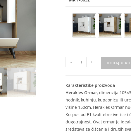
-
+
DODAJ U K
Karakteristike proizvoda
Herakles Ormar
, dimenzija 105×
hodnik, kuhinju, kupaonicu ili u
visine 150cm, Herakles Ormar nud
Korpus od E1 kvalitetne iverice i 
dugotrajnost. Ovaj ormar je ideala
sredstava za čišćenje i drugih s