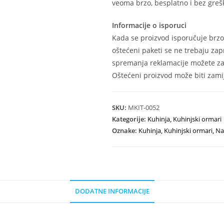
veoma brzo, besplatno i bez grešk
Informacije o isporuci
Kada se proizvod isporučuje brzo
oštećeni paketi se ne trebaju zap
spremanja reklamacije možete zat
Oštećeni proizvod može biti zamij
SKU:
MKIT-0052
Kategorije:
Kuhinja
,
Kuhinjski ormari
Oznake:
Kuhinja
,
Kuhinjski ormari
,
Na
DODATNE INFORMACIJE