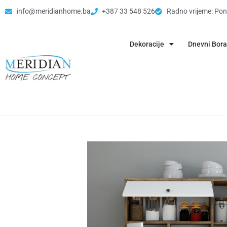
info@meridianhome.ba
+387 33 548 526
Radno vrijeme: Pon
Dekoracije
Dnevni Bor