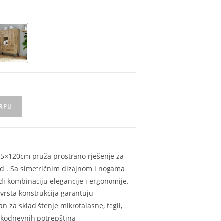
ORPU
35×120cm pruža prostrano rješenje za
red . Sa simetričnim dizajnom i nogama
i kombinaciju elegancije i ergonomije.
čvrsta konstrukcija garantuju
n za skladištenje mikrotalasne, tegli,
vakodnevnih potrepština