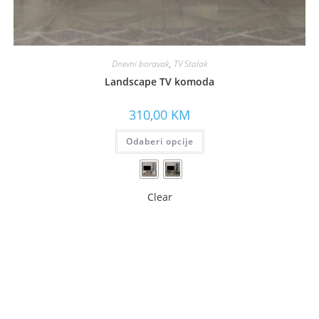
Dnevni boravak
,
TV Stalak
Landscape TV komoda
310,00
KM
Odaberi opcije
Clear