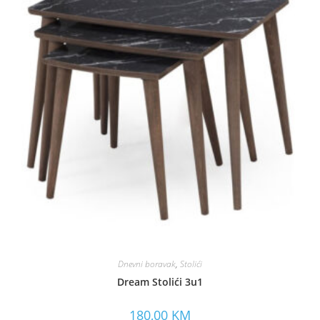
Dnevni boravak
,
Stolići
Dream Stolići 3u1
180,00
KM