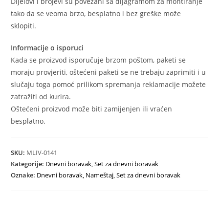
Dijelovi i brojevi su povezani sa dijagramom za montiranje
tako da se veoma brzo, besplatno i bez greške može
sklopiti.
Informacije o isporuci
Kada se proizvod isporučuje brzom poštom, paketi se
moraju provjeriti, oštećeni paketi se ne trebaju zaprimiti i u
slučaju toga pomoć prilikom spremanja reklamacije možete
zatražiti od kurira.
Oštećeni proizvod može biti zamijenjen ili vraćen
besplatno.
SKU:
MLIV-0141
Kategorije:
Dnevni boravak
,
Set za dnevni boravak
Oznake:
Dnevni boravak
,
Nameštaj
,
Set za dnevni boravak