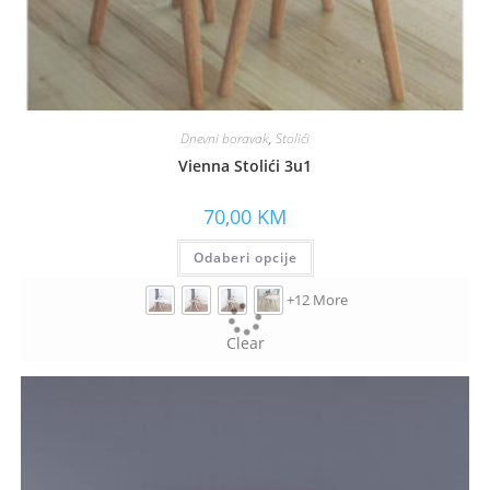
Dnevni boravak
,
Stolići
Vienna Stolići 3u1
70,00
KM
Odaberi opcije
+12 More
Clear