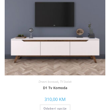
Dnevni boravak
,
TV Stalak
D1 Tv Komoda
310,00
KM
Odaberi opcije