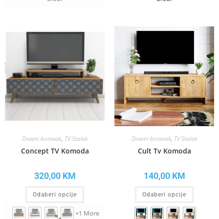
Dnevni boravak
,
TV Stalak
Dnevni boravak
,
TV Stalak
Concept TV Komoda
Cult Tv Komoda
320,00
KM
140,00
KM
Odaberi opcije
Odaberi opcije
+1 More