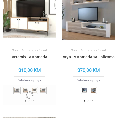
Dnevni boravak
,
TV Stalak
Dnevni boravak
,
TV Stalak
Artemis Tv Komoda
Arya Tv Komoda sa Policama
310,00
KM
370,00
KM
Odaberi opcije
Odaberi opcije
Clear
Clear