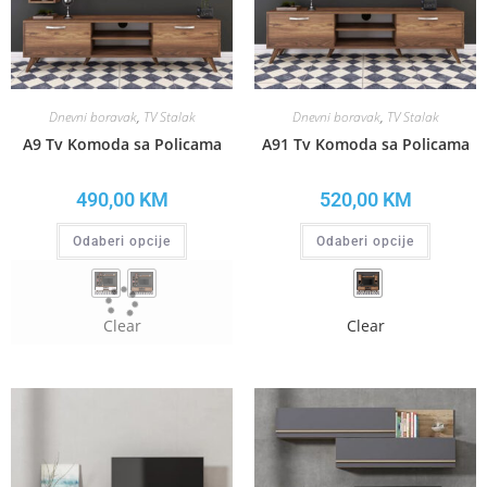
Dnevni boravak
,
TV Stalak
Dnevni boravak
,
TV Stalak
A9 Tv Komoda sa Policama
A91 Tv Komoda sa Policama
490,00
KM
520,00
KM
Odaberi opcije
Odaberi opcije
Clear
Clear