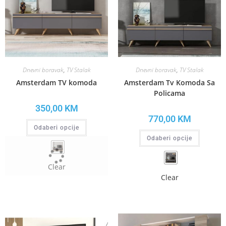
Dnevni boravak
,
TV Stalak
Dnevni boravak
,
TV Stalak
Amsterdam TV komoda
Amsterdam Tv Komoda Sa
Policama
350,00
KM
770,00
KM
Odaberi opcije
Odaberi opcije
Clear
Clear