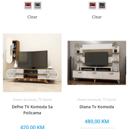
Clear
Clear
Dnevni boravak
,
TV Stalak
Dnevni boravak
,
TV Stalak
Defne TV Komoda Sa
Diana Tv Komoda
Policama
480,00
KM
420,00
KM