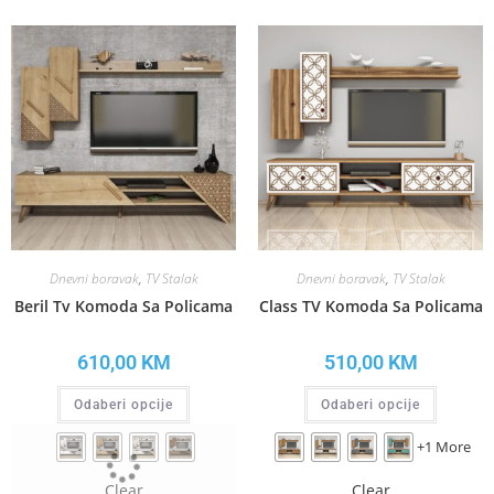
Dnevni boravak
,
TV Stalak
Dnevni boravak
,
TV Stalak
Beril Tv Komoda Sa Policama
Class TV Komoda Sa Policama
610,00
KM
510,00
KM
Odaberi opcije
Odaberi opcije
+1 More
Clear
Clear