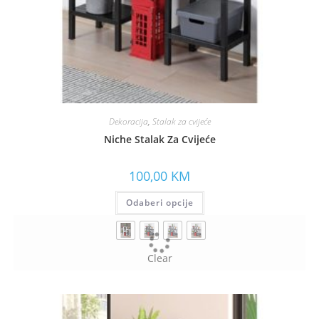
Dekoracija
,
Stalak za cvijeće
Niche Stalak Za Cvijeće
100,00
KM
Odaberi opcije
Clear