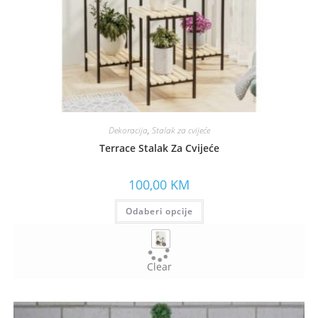
Dekoracija
,
Stalak za cvijeće
Terrace Stalak Za Cvijeće
100,00
KM
Odaberi opcije
Clear