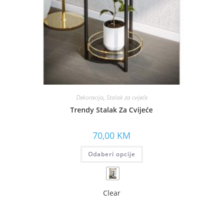
Dekoracija
,
Stalak za cvijeće
Trendy Stalak Za Cvijeće
70,00
KM
Odaberi opcije
Clear