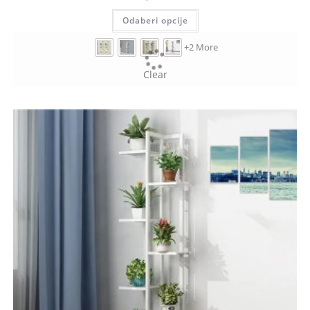
Odaberi opcije
+2 More
Clear