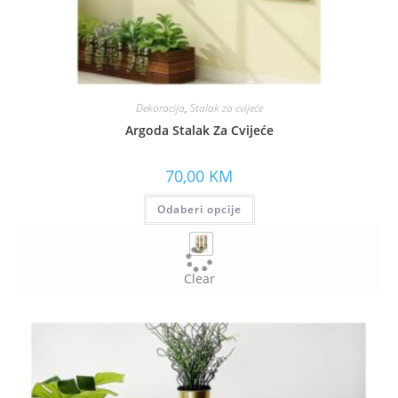
Dekoracija
,
Stalak za cvijeće
Argoda Stalak Za Cvijeće
70,00
KM
Odaberi opcije
Clear