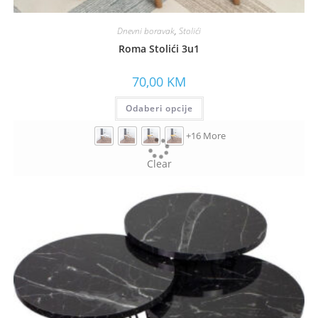
Dnevni boravak
,
Stolići
Roma Stolići 3u1
70,00
KM
Odaberi opcije
+16 More
Clear