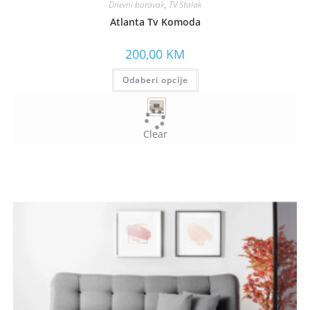
Dnevni boravak
,
TV Stalak
Atlanta Tv Komoda
200,00
KM
Odaberi opcije
Clear