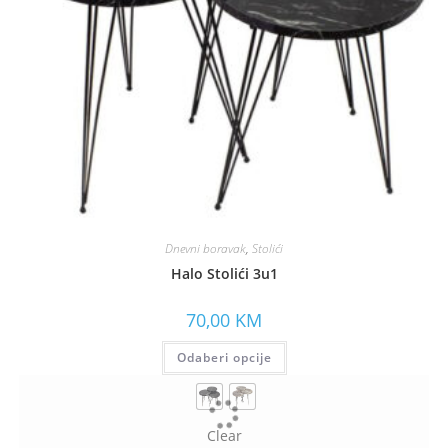
Dnevni boravak
,
Stolići
Halo Stolići 3u1
70,00
KM
Odaberi opcije
Clear