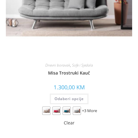
Dnevni boravak
,
Sofe i Sjedala
Misa Trostruki Kauč
1.300,00
KM
Odaberi opcije
+3 More
Clear