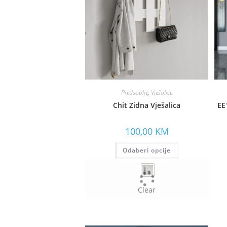
Predsoblje
,
Vješalice
Chit Zidna Vješalica
EE
100,00
KM
Odaberi opcije
Clear