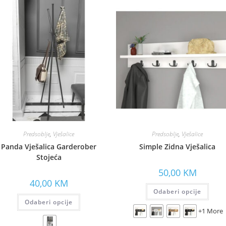
Predsoblje
,
Vješalice
Predsoblje
,
Vješalice
Panda Vješalica Garderober
Simple Zidna Vješalica
Stojeća
50,00
KM
40,00
KM
Odaberi opcije
Odaberi opcije
+1 More