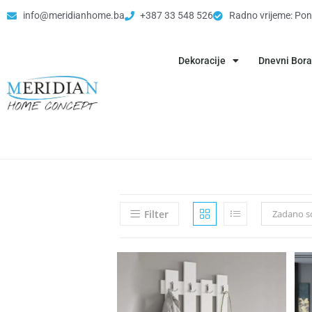
info@meridianhome.ba
+387 33 548 526
Radno vrijeme: Pon
Dekoracije
Dnevni Bor
Filter
Zadano so