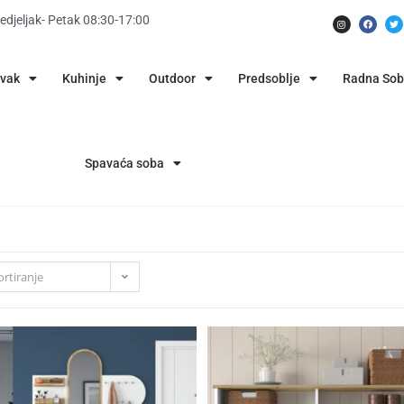
edjeljak- Petak 08:30-17:00
avak
Kuhinje
Outdoor
Predsoblje
Radna So
Spavaća soba
rtiranje