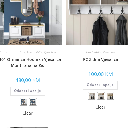
Ormar za hodnik
,
Predsoblje
,
Vješalice
Predsoblje
,
Vješalice
101 Ormar za Hodnik i Vješalica
P2 Zidna Vješalica
Montirana na Zid
100,00
KM
480,00
KM
Odaberi opcije
Odaberi opcije
Clear
Clear