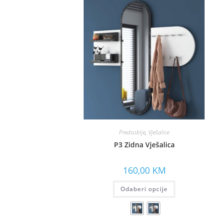
Predsoblje
,
Vješalice
P3 Zidna Vješalica
160,00
KM
Odaberi opcije