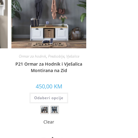
Ormar za hodnik
,
Predsoblje
,
Vješalice
P21 Ormar za Hodnik i Vješalica
Montirana na Zid
450,00
KM
Odaberi opcije
Clear