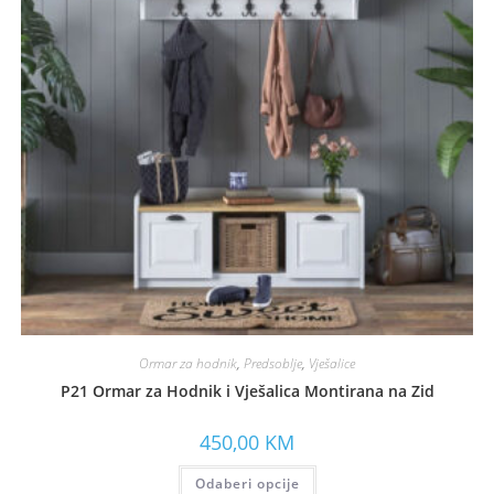
Ormar za hodnik
,
Predsoblje
,
Vješalice
P21 Ormar za Hodnik i Vješalica Montirana na Zid
450,00
KM
Odaberi opcije