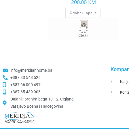
200,00
KM
Odaberi opcije
Clear
Kompan
info@meridianhome.ba
+387 33 548 526
Karij
+387 66 000 497
+387 65 439 906
Konta
Dajanli Ibrahim-bega 10-12, Ciglane,
Sarajevo Bosna i Hercegovina​