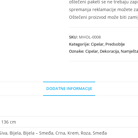
oštečeni paketi se ne trebaju zap
spremanja reklamacije možete zat
Oštečeni proizvod može biti zamij
SKU:
MHOL-0008
Kategorije:
Cipelar
,
Predsoblje
Oznake:
Cipelar
,
Dekoracija
,
Namješta
DODATNE INFORMACIJE
× 136 cm
Siva, Bijela, Bijela – Smeđa, Crna, Krem, Roza, Smeđa