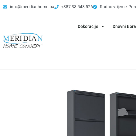
info@meridianhome.ba
+387 33 548 526
Radno vrijeme: Pon
Dekoracije
Dnevni Bor