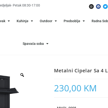
edjeljak- Petak 08:30-17:00
avak
Kuhinje
Outdoor
Predsoblje
Radna So
Spavaća soba
Metalni Cipelar Sa 4 
230,00
KM
MHOL-0008