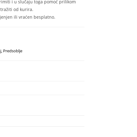
rimiti i u slučaju toga pomoć prilikom
ražiti od kurira.
enjen ili vraćen besplatno.
j
,
Predsoblje