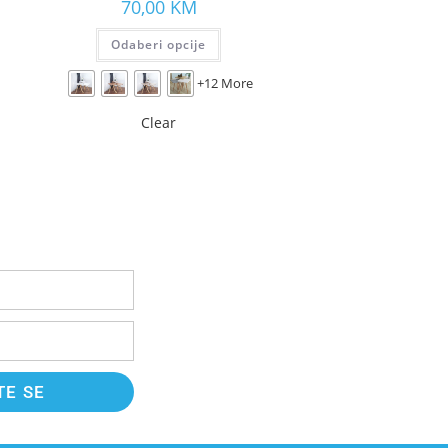
70,00
KM
Odaberi opcije
+12 More
Clear
TE SE