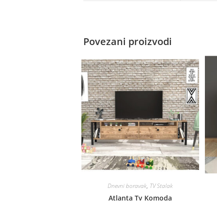
Povezani proizvodi
Dnevni boravak
,
TV Stalak
Atlanta Tv Komoda