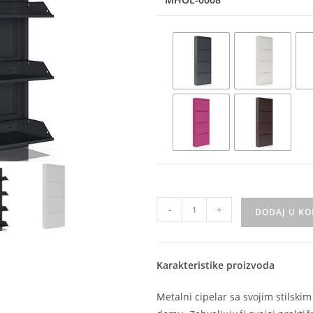
-
+
DODAJ U K
Karakteristike proizvoda
Metalni cipelar sa svojim stilski