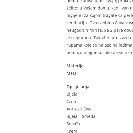
domu. Zahvaljujući svojoj praktičn
želite: u Vašem domu, kao i van n
higijenu za kojom tragate sa per
ventilaciju. Ova osobina čuva vaš
neugodnih mirisa. Sa 2 para obuć
je osigurana. Također, proizvod m
rupama koje se nalaze na leđima 
pomoću magneta, tako da se ne mo
Materijal
Metal
Opcije boja
Bijela
Crna
Antrasit Siva
Bijela – Smeđa
Smeđa
Krem