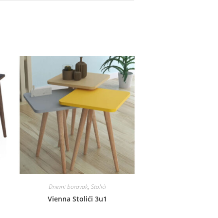
Dnevni boravak
,
Stolići
Vienna Stolići 3u1