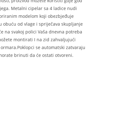
osti, proizvod možete koristiti gdje god
jega. Metalni cipelar sa 4 ladice nudi
foriranim modelom koji obezbjeđuje
u obuću od vlage i spriječava skupljanje
e na svakoj polici Vaša dnevna potreba
ožete montirati I na zid zahvaljujući
ormara.Poklopci se automatski zatvaraju
rate brinuti da će ostati otvoreni.