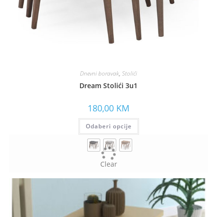
Dnevni boravak
,
Stolići
Dream Stolići 3u1
180,00
KM
Odaberi opcije
Clear