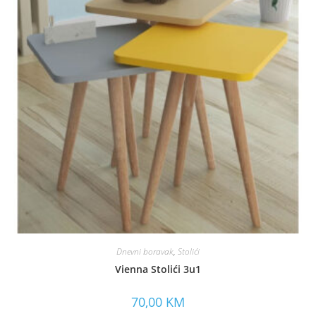
Dnevni boravak
,
Stolići
Vienna Stolići 3u1
70,00
KM