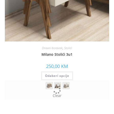
Dnevni boravak
,
Stolići
Milano Stolići 3u1
250,00
KM
Odaberi opcije
Clear