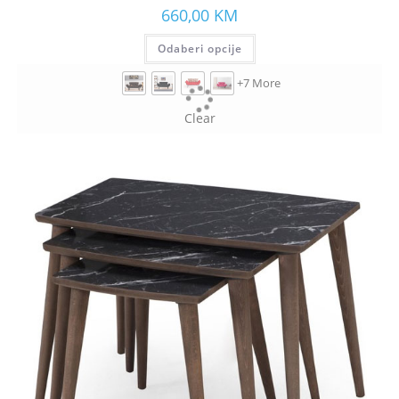
660,00
KM
Odaberi opcije
+7 More
Clear