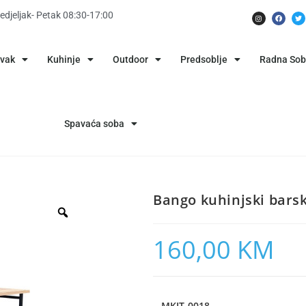
edjeljak- Petak 08:30-17:00
avak
Kuhinje
Outdoor
Predsoblje
Radna So
Spavaća soba
Bango kuhinjski barsk
160,00
KM
MKIT-0018