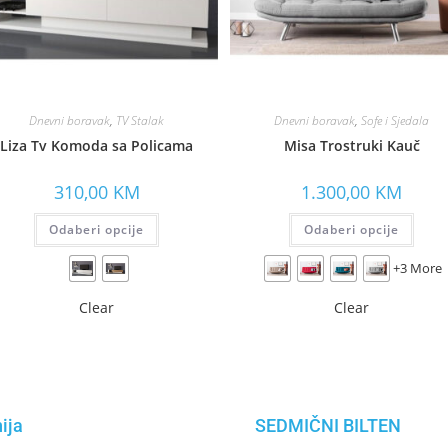
Dnevni boravak
,
TV Stalak
Dnevni boravak
,
Sofe i Sjedala
Liza Tv Komoda sa Policama
Misa Trostruki Kauč
310,00
KM
1.300,00
KM
Odaberi opcije
Odaberi opcije
+3 More
Clear
Clear
ija
SEDMIČNI BILTEN