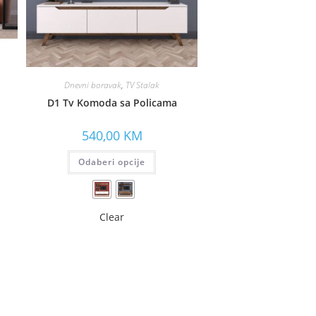
Dnevni boravak
,
TV Stalak
D1 Tv Komoda sa Policama
540,00
KM
Odaberi opcije
Clear