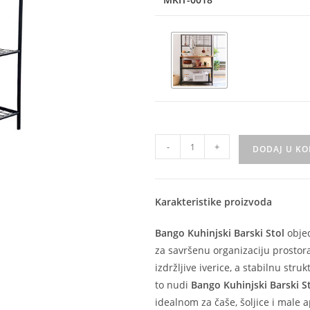
-
+
DODAJ U K
Karakteristike proizvoda
Bango Kuhinjski Barski
Stol
objed
za savršenu organizaciju prostora
izdržljive iverice, a stabilnu str
to nudi
Bango Kuhinjski Barski S
idealnom za čaše, šoljice i male a