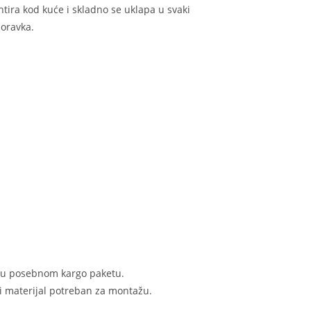
ntira kod kuće i skladno se uklapa u svaki
boravka.
n u posebnom kargo paketu.
i materijal potreban za montažu.