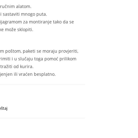
 ručnim alatom.
i sastaviti mnogo puta.
 dijagramom za montiranje tako da se
e može sklopiti.
m poštom, paketi se moraju provjeriti,
rimiti i u slučaju toga pomoć prilikom
ražiti od kurira.
enjen ili vraćen besplatno.
štaj