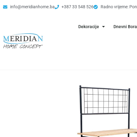
info@meridianhome.ba
+387 33 548 526
Radno vrijeme: Pon
Dekoracije
Dnevni Bor