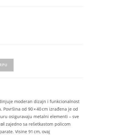
ORPU
injuje moderan dizajn i funkcionalnost
. Površina od 90 × 40 cm izrađena je od
ukturu osiguravaju metalni elementi – sve
tol
zajedno sa rešetkastom policom
parate. Visine 91 cm, ovaj