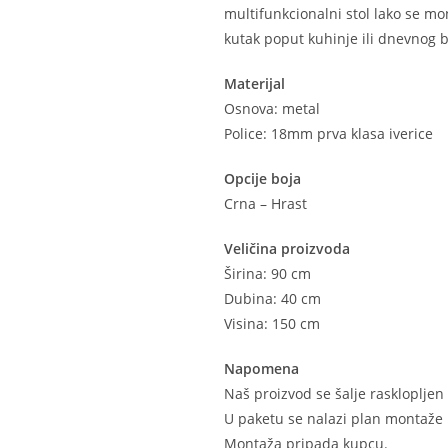
multifunkcionalni stol lako se mo
kutak poput kuhinje ili dnevnog 
Materijal
Osnova: metal
Police: 18mm prva klasa iverice
Opcije boja
Crna – Hrast
Veličina proizvoda
Širina: 90 cm
Dubina: 40 cm
Visina: 150 cm
Napomena
Naš proizvod se šalje raskloplje
U paketu se nalazi plan montaže 
Montaža pripada kupcu.