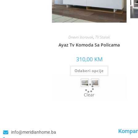
Dnevni boravak
,
TV Stalak
Ayaz Tv Komoda Sa Policama
310,00
KM
Odaberi opcije
Clear
Kompan
info@meridianhome.ba