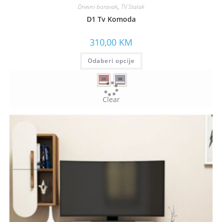
Dnevni boravak
,
TV Stalak
D1 Tv Komoda
310,00
KM
Odaberi opcije
Clear