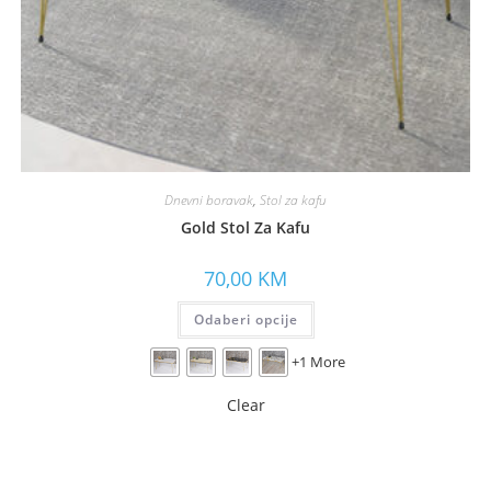
Dnevni boravak
,
Stol za kafu
Gold Stol Za Kafu
70,00
KM
Odaberi opcije
+1 More
Clear