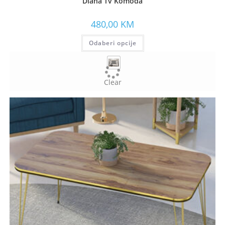
Diana Tv Komoda
480,00
KM
Odaberi opcije
Clear