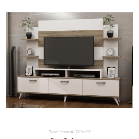
Dnevni boravak
,
TV Stalak