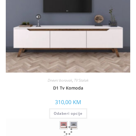
Dnevni boravak
,
TV Stalak
D1 Tv Komoda
310,00
KM
Odaberi opcije