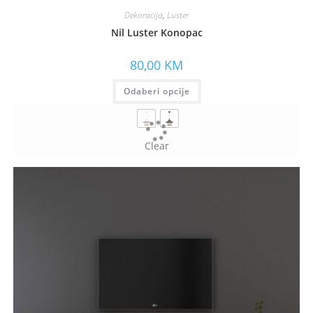
Dekoracija
,
Luster
Nil Luster Konopac
80,00
KM
Odaberi opcije
Clear