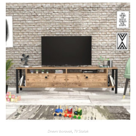
Dnevni boravak
,
TV Stalak