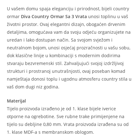
U vašem domu spaja eleganciju i prirodnost, bijeli country
ormar
Diva Country Ormar Sa 3 Vrata
unosi toplinu u vaš
životni prostor. Ovaj elegantni dizajn, obogaćen drvenim
detaljima, omogućava vam da svoju odjeću organizujete na
uredan i lako dostupan način. Sa svojom svježom i
neutralnom bojom, unosi osjećaj prozračnosti u vašu sobu,
dok klasične linije u kombinaciji s modernim dodirima
stvaraju bezvremenski stil. Zahvaljujući svojoj izdržljivoj
strukturi i prostranoj unutrašnjosti, ovaj poseban komad
namještaja donosi toplu i ugodnu atmosferu country stila u
vaš dom dugi niz godina.
Materijal
Tijelo proizvoda izrađeno je od 1. klase bijele iverice
otporne na ogrebotine. Sve rubne trake primijenjene na
tijelo su debljine 0,80 mm. Vrata proizvoda izrađena su od
1. klase MDF-a s membranskom oblogom.