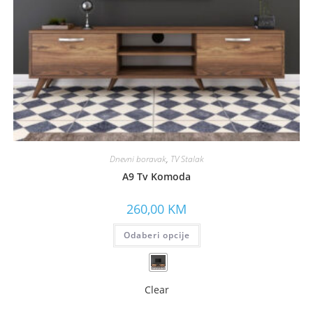
Dnevni boravak
,
TV Stalak
A9 Tv Komoda
260,00
KM
Odaberi opcije
Clear