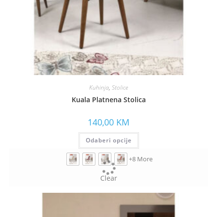
Kuhinja
,
Stolice
Kuala Platnena Stolica
140,00
KM
Odaberi opcije
+8 More
Clear