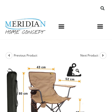
Previous Product
Next Product