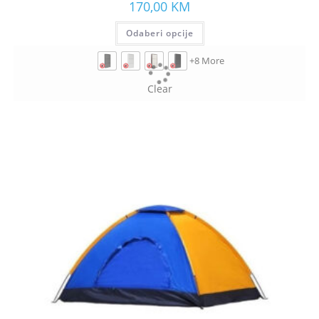
170,00
KM
Odaberi opcije
+8 More
Clear