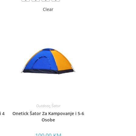
Clear
Outdoor
,
Šator
i 4
Onetick Šator Za Kampovanje i 5-6
Osobe
100,00
KM