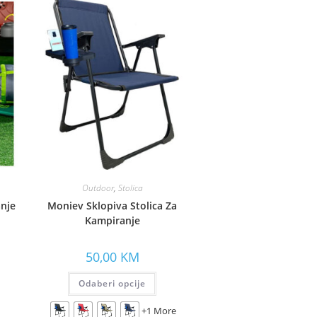
Outdoor
,
Stolica
anje
Moniev Sklopiva Stolica Za
Kampiranje
50,00
KM
Odaberi opcije
+1 More