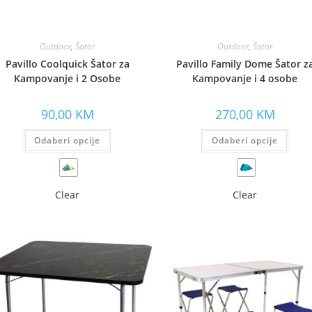
Outdoor
,
Šator
Outdoor
,
Šator
Pavillo Coolquick Šator za
Pavillo Family Dome Šator z
Kampovanje i 2 Osobe
Kampovanje i 4 osobe
90,00
KM
270,00
KM
Odaberi opcije
Odaberi opcije
Clear
Clear