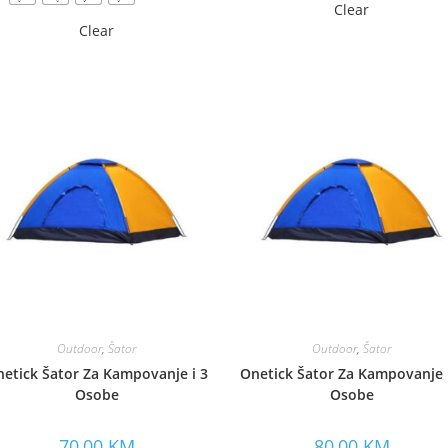
Clear
Clear
Outdoor
,
Šator
Outdoor
,
Šator
etick Šator Za Kampovanje i 3
Onetick Šator Za Kampovanje 
Osobe
Osobe
70,00
KM
80,00
KM