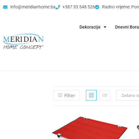
info@meridianhome.ba
+387 33 548 526
Radno vrijeme: Pon
Dekoracije
Dnevni Bor
Filter
Zadano so