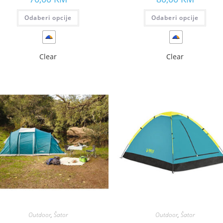
Odaberi opcije
Odaberi opcije
Clear
Clear
Outdoor
,
Šator
Outdoor
,
Šator