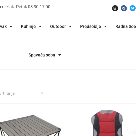
edjeljak- Petak 08:30-17:00
avak
Kuhinje
Outdoor
Predsoblje
Radna So
Spavaća soba
rtiranje