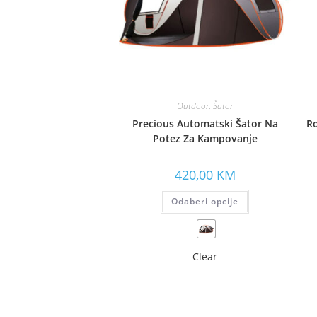
Outdoor
,
Šator
Precious Automatski Šator Na
Ro
Potez Za Kampovanje
420,00
KM
Odaberi opcije
Clear