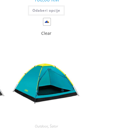
Odaberi opcije
Clear
Outdoor
,
Šator