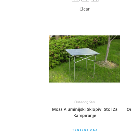
Clear
Outdoor
,
Stol
Moss Aluminijski Sklopivi Stol Za
On
Kampiranje
100,00
KM