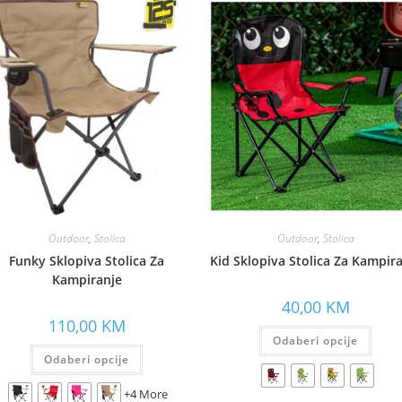
Outdoor
,
Stolica
Outdoor
,
Stolica
Funky Sklopiva Stolica Za
Kid Sklopiva Stolica Za Kampir
Kampiranje
40,00
KM
110,00
KM
Odaberi opcije
Odaberi opcije
+4 More