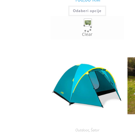
Odaberi opcije
Clear
Outdoor
,
Šator