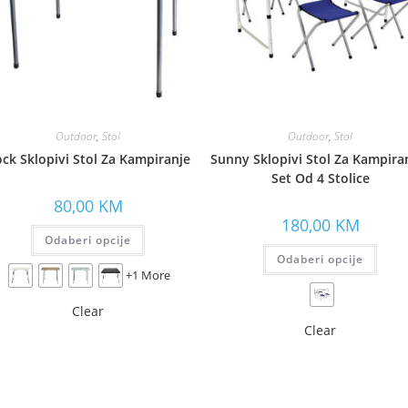
Outdoor
,
Stol
Outdoor
,
Stol
ck Sklopivi Stol Za Kampiranje
Sunny Sklopivi Stol Za Kampiran
Set Od 4 Stolice
80,00
KM
180,00
KM
Odaberi opcije
Odaberi opcije
+1 More
Clear
Clear