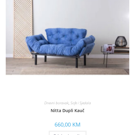
Dnevni boravak
,
Sofe i Sjedala
Nitta Dupli Kauč
660,00
KM