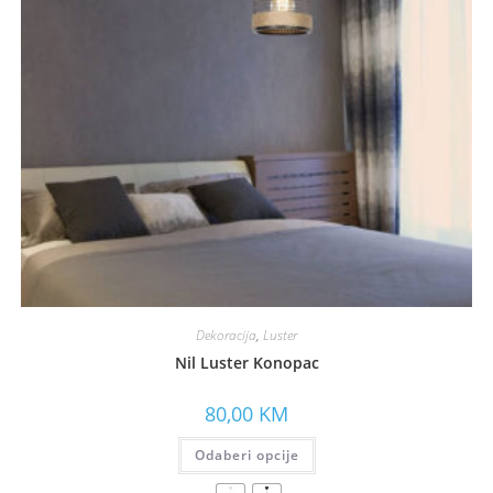
Dekoracija
,
Luster
Nil Luster Konopac
80,00
KM
Odaberi opcije