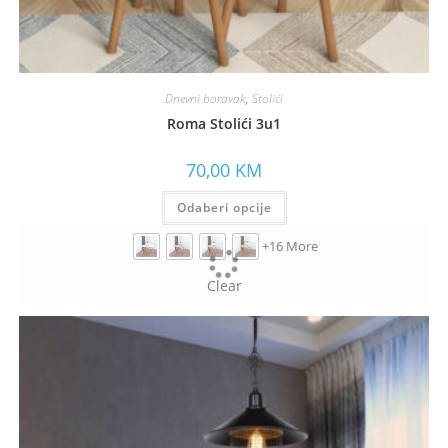
Dnevni boravak
,
Stolići
Roma Stolići 3u1
70,00
KM
Odaberi opcije
+16 More
Clear