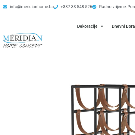
info@meridianhome.ba
+387 33 548 526
Radno vrijeme: Pon
Dekoracije
Dnevni Bor