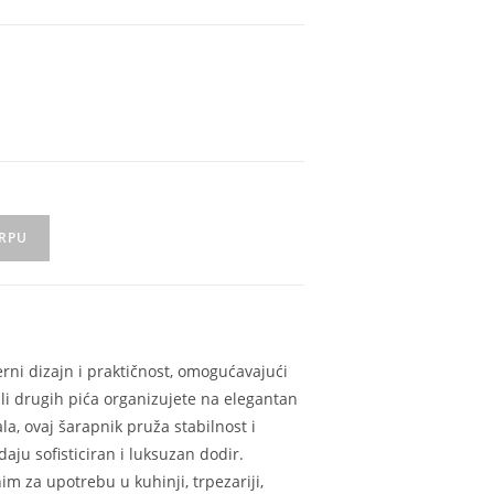
ORPU
ni dizajn i praktičnost, omogućavajući
li drugih pića organizujete na elegantan
la, ovaj šarapnik pruža stabilnost i
aju sofisticiran i luksuzan dodir.
im za upotrebu u kuhinji, trpezariji,