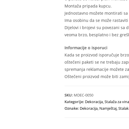
Montaža pripada kupcu.
Jednostavno možete montirati sa
Ima osobinu da se može rastaviti 
Dijelovi i brojevi su povezani sa
veoma brzo, besplatno i bez grešk
Informacije o isporuci
Kada se proizvod isporučuje brzo
oštečeni paketi se ne trebaju zap
spremanja reklamacije možete zat
Oštečeni proizvod može biti zamij
SKU:
MDEC-0050
Kategorije:
Dekoracija
,
Stalaža za vin
Oznake:
Dekoracija
,
Namještaj
,
Stalak