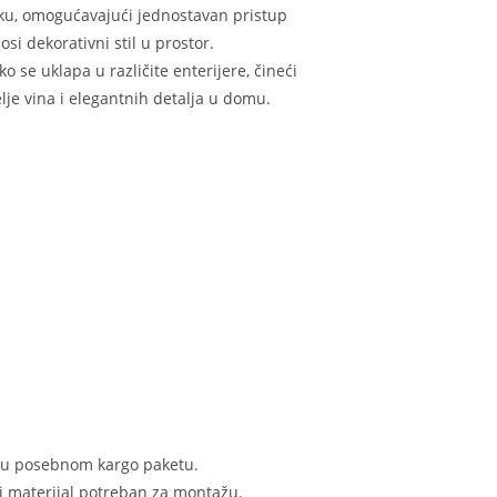
ku, omogućavajući jednostavan pristup
i dekorativni stil u prostor.
o se uklapa u različite enterijere, čineći
je vina i elegantnih detalja u domu.
n u posebnom kargo paketu.
i materijal potreban za montažu.