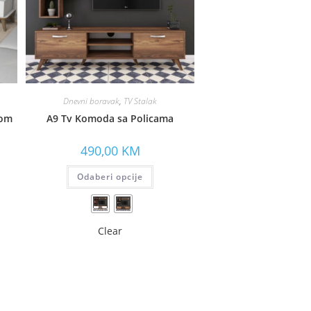
Dnevni boravak
,
TV Stalak
lom
A9 Tv Komoda sa Policama
490,00
KM
Odaberi opcije
Clear