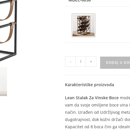
-
+
DODAJ U K
Karakteristike proizvoda
Lean Stalak Za Vinske Boce
moder
vam da svoje omiljene boce vina i
način. Izrađen od izdržljivog meta
dugotrajnost, dok kožni držači dod
Kapacitet od 8 boca čini ga idealn