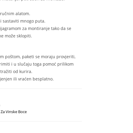
 ručnim alatom.
i sastaviti mnogo puta.
 dijagramom za montiranje tako da se
e može sklopiti.
m poštom, paketi se moraju provjeriti,
rimiti i u slučaju toga pomoć prilikom
ražiti od kurira.
enjen ili vraćen besplatno.
a
 Za Vinske Boce