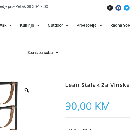
edjeljak- Petak 08:30-17:00
avak
Kuhinje
Outdoor
Predsoblje
Radna So
Spavaća soba
Lean Stalak Za Vinsk
90,00
KM
MDEC-0050