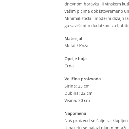
dnevnom boravku ili vinskom kut
vašim pićima dok istovremeno unos
Minimalistički i moderni dizajn lak
ga savršenim dodatkom za ljubitel
Materijal
Metal / Koža
Opcije boja
Crna
Veličina proizvoda
Širina: 25 cm
Dubina: 22 cm
Visina: 50 cm
Napomena
Naš proizvod se šalje raskloplje
U paketu se nalazi plan montaže 