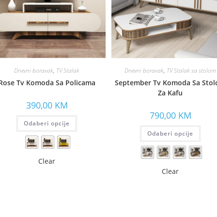
Dnevni boravak
,
TV Stalak
Dnevni boravak
,
TV Stalak sa stolom
Rose Tv Komoda Sa Policama
September Tv Komoda Sa Sto
Za Kafu
390,00
KM
790,00
KM
Odaberi opcije
Odaberi opcije
Clear
Clear