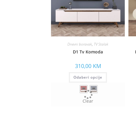
Dnevni boravak
,
TV Stalak
D1 Tv Komoda
310,00
KM
Odaberi opcije
Clear