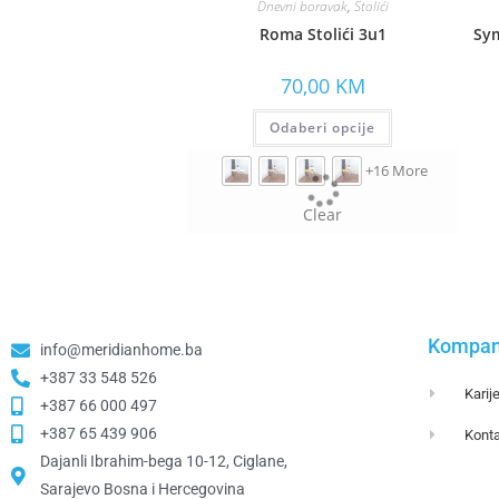
Dnevni boravak
,
Stolići
Roma Stolići 3u1
Sy
70,00
KM
Odaberi opcije
+16 More
Clear
Kompan
info@meridianhome.ba
+387 33 548 526
Karij
+387 66 000 497
+387 65 439 906
Konta
Dajanli Ibrahim-bega 10-12, Ciglane,
Sarajevo Bosna i Hercegovina​