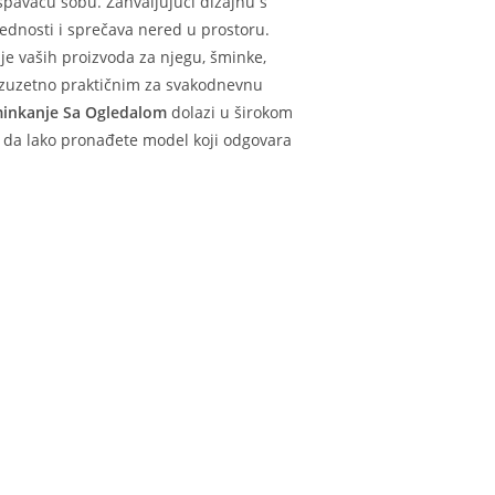
spavaću sobu. Zahvaljujući dizajnu s
dnosti i sprečava nered u prostoru.
je vaših proizvoda za njegu, šminke,
ini izuzetno praktičnim za svakodnevnu
minkanje Sa Ogledalom
dolazi u širokom
 da lako pronađete model koji odgovara