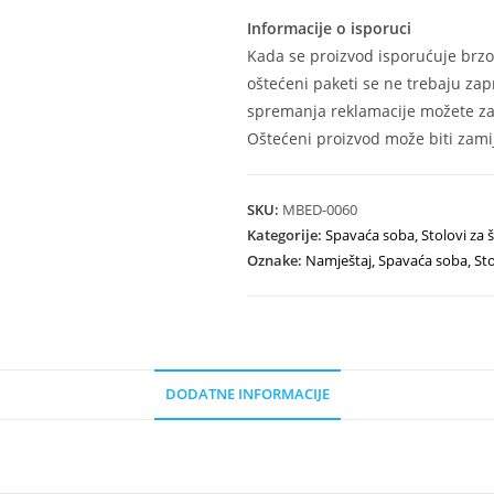
Informacije o isporuci
Kada se proizvod isporućuje brzo
oštećeni paketi se ne trebaju zap
spremanja reklamacije možete zat
Oštećeni proizvod može biti zamij
SKU:
MBED-0060
Kategorije:
Spavaća soba
,
Stolovi za
Oznake:
Namještaj
,
Spavaća soba
,
St
DODATNE INFORMACIJE