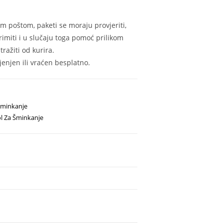
m poštom, paketi se moraju provjeriti,
rimiti i u slučaju toga pomoć prilikom
ražiti od kurira.
enjen ili vraćen besplatno.
 šminkanje
ol Za Šminkanje