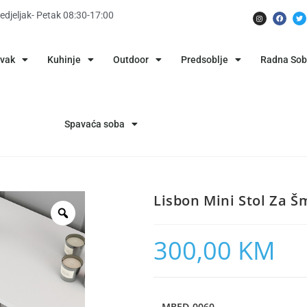
edjeljak- Petak 08:30-17:00
avak
Kuhinje
Outdoor
Predsoblje
Radna So
Spavaća soba
Lisbon Mini Stol Za 
300,00
KM
MBED-0060