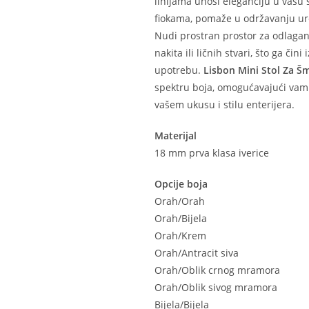
linijama unosi eleganciju u vašu 
fiokama, pomaže u održavanju ure
Nudi prostran prostor za odlagan
nakita ili ličnih stvari, što ga č
upotrebu.
Lisbon Mini Stol Za Š
spektru boja, omogućavajući vam
vašem ukusu i stilu enterijera.
Materijal
18 mm prva klasa iverice
Opcije boja
Orah/Orah
Orah/Bijela
Orah/Krem
Orah/Antracit siva
Orah/Oblik crnog mramora
Orah/Oblik sivog mramora
Bijela/Bijela