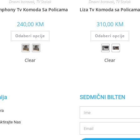
Dnevni boravak
,
TV Stalak
Dnevni boravak
,
TV Stalak
mphony Tv Komoda Sa Policama
Liza Tv Komoda sa Policama
240,00
KM
310,00
KM
Odaberi opcije
Odaberi opcije
Clear
Clear
ija
SEDMIČNI BILTEN
era
ktirajte Nas