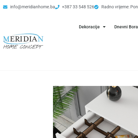
info@meridianhome.ba
+387 33 548 526
Radno vrijeme: Pon
Dekoracije
Dnevni Bor