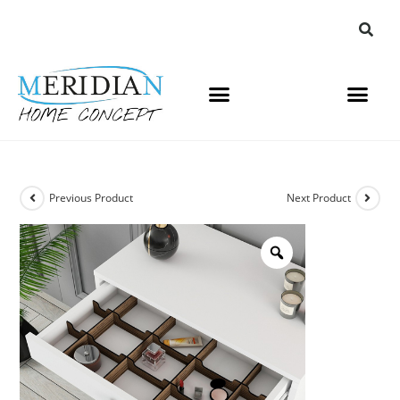
Previous Product
Next Product