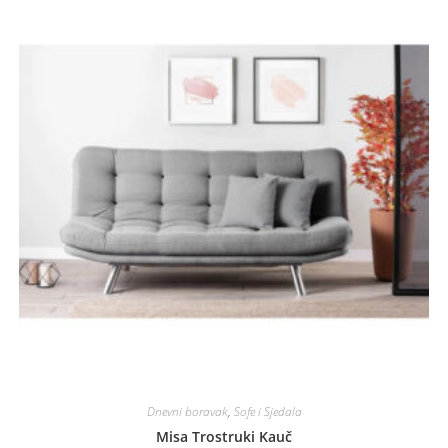
Dnevni boravak
,
Sofe i Sjedala
Misa Trostruki Kauč