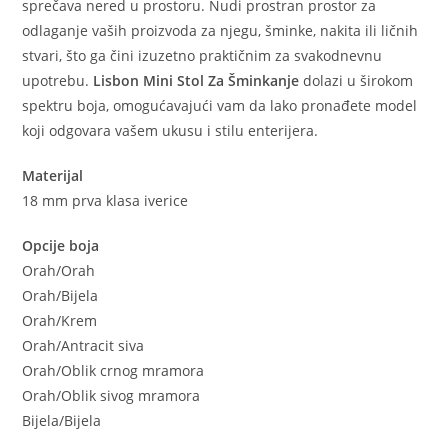
sprečava nered u prostoru. Nudi prostran prostor za
odlaganje vaših proizvoda za njegu, šminke, nakita ili ličnih
stvari, što ga čini izuzetno praktičnim za svakodnevnu
upotrebu.
Lisbon Mini Stol Za Šminkanje
dolazi u širokom
spektru boja, omogućavajući vam da lako pronađete model
koji odgovara vašem ukusu i stilu enterijera.
Materijal
18 mm prva klasa iverice
Opcije boja
Orah/Orah
Orah/Bijela
Orah/Krem
Orah/Antracit siva
Orah/Oblik crnog mramora
Orah/Oblik sivog mramora
Bijela/Bijela