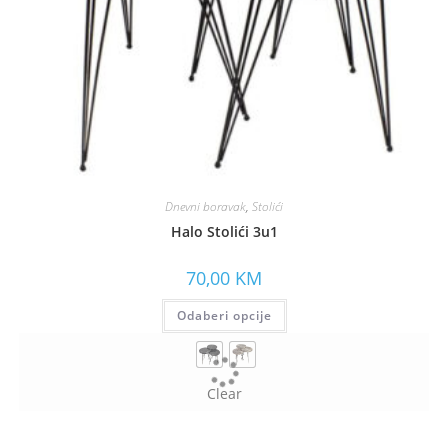
Dnevni boravak
,
Stolići
Halo Stolići 3u1
70,00
KM
Odaberi opcije
Clear