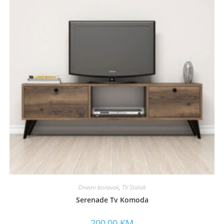
Dnevni boravak
,
TV Stalak
Serenade Tv Komoda
200,00
KM