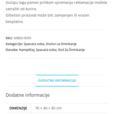
slučaju toga pomoć prilikom spremanja reklamacije možete
zatražiti od kurira.
Oštečeni proizvod može biti zamijenjen ili vraćen
besplatno.
SKU:
MBED-0059
Kategorije:
Spavaća soba
,
Stolovi za šminkanje
Oznake:
Namještaj
,
Spavaća soba
,
Stol Za Šminkanje
DODATNE INFORMACIJE
Dodatne informacije
DIMENZIJE
70 × 40 × 85 cm