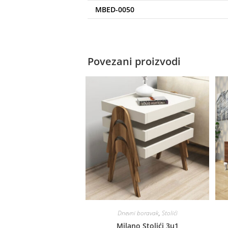
MBED-0050
Povezani proizvodi
Dnevni boravak
,
Stolići
Milano Stolići 3u1