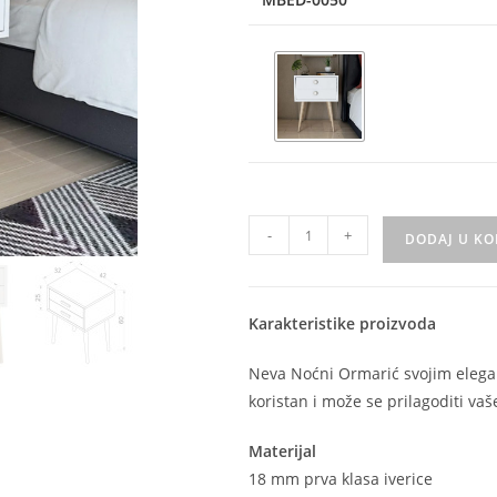
-
+
DODAJ U K
Karakteristike proizvoda
Neva Noćni Ormarić svojim eleg
koristan i može se prilagoditi va
Materijal
18 mm prva klasa iverice