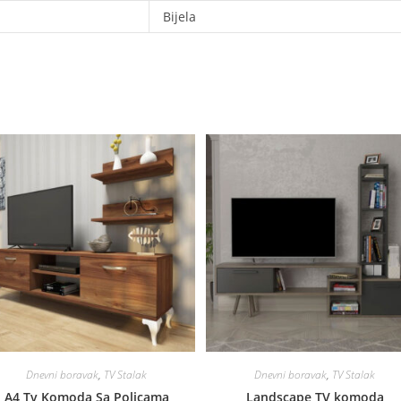
Bijela
Dnevni boravak
,
TV Stalak
Dnevni boravak
,
TV Stalak
A4 Tv Komoda Sa Policama
Landscape TV komoda