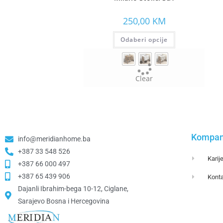
250,00
KM
Odaberi opcije
Clear
Kompan
info@meridianhome.ba
+387 33 548 526
Karij
+387 66 000 497
+387 65 439 906
Konta
Dajanli Ibrahim-bega 10-12, Ciglane,
Sarajevo Bosna i Hercegovina​