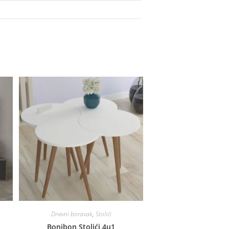
Dnevni boravak
,
Stolići
Bonibon Stolići 4u1