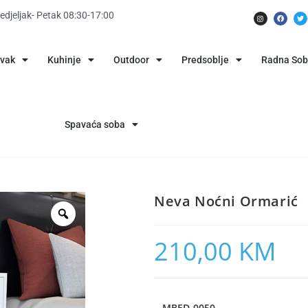
edjeljak- Petak 08:30-17:00
avak
Kuhinje
Outdoor
Predsoblje
Radna So
Spavaća soba
Neva Noćni Ormarić
210,00
KM
MBED-0050