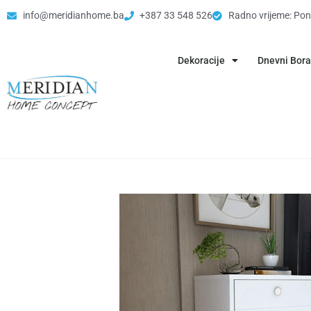
info@meridianhome.ba
+387 33 548 526
Radno vrijeme: Pon
Dekoracije
Dnevni Bor