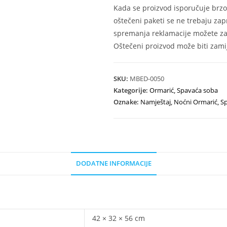
Kada se proizvod isporučuje brzo
oštečeni paketi se ne trebaju zap
spremanja reklamacije možete zat
Oštečeni proizvod može biti zamij
SKU:
MBED-0050
Kategorije:
Ormarić
,
Spavaća soba
Oznake:
Namještaj
,
Noćni Ormarić
,
S
DODATNE INFORMACIJE
42 × 32 × 56 cm